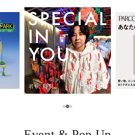
レストラン・カフェ
ภาษาไทย
TAX FREE
日本語
PARCOメンバーズ
JP
2
1
3
Event & Pop Up