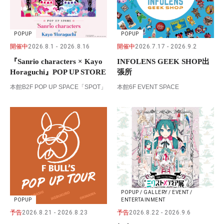
POPUP
POPUP
開催中
2026.8.1
2026.8.16
開催中
2026.7.17
2026.9.2
『Sanrio characters × Kayo
INFOLENS GEEK SHOP出
Horaguchi』POP UP STORE
張所
本館B2F POP UP SPACE「SPOT」
本館6F EVENT SPACE
POPUP / GALLERY / EVENT /
POPUP
ENTERTAINMENT
予告
2026.8.21
2026.8.23
予告
2026.8.22
2026.9.6