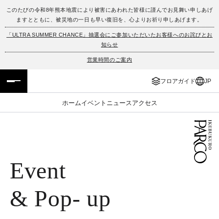
このたびの令和8年熊本地震により被害にあわれた皆様に謹んでお見舞い申しあげ
ますとともに、被災地の一日も早い復旧を、心よりお祈り申しあげます。
フロアガイド
ENGLISH
「ULTRA SUMMER CHANCE」抽選会にご参加いただいたお客様へのお詫びとお
知らせ
施設案内・アクセス
繁体字
営業時間のご案内
イベント・ポップアップ
簡体字
フロアガイド
JP
ニュース
한국어
ホーム
イベント
ニュース
アクセス
レストラン・カフェ
ภาษาไทย
TAX FREE
日本語
Event
PARCOメンバーズ
& Pop- up
JP