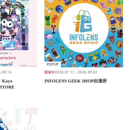
POPUP
.08.16
開催中
2026.07.17
2026.09.02
× Kayo
INFOLENS GEEK SHOP出張所
 STORE