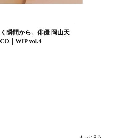
動く瞬間から。俳優 岡山天
｜WIP vol.4
もっと見る