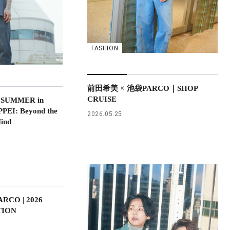
FASHION
前田希美 × 池袋PARCO｜SHOP
CRUISE
 SUMMER in
EI: Beyond the
2026.05.25
Mind
CO | 2026
TION