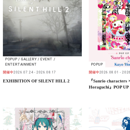
POPUP / GALLERY / EVENT /
ENTERTAINMENT
POPUP
開催中
2026.07.24
2026.08.17
開催中
2026.08.01
2026
EXHIBITION OF SILENT HILL 2
『Sanrio characters 
Horaguchi』POP UP