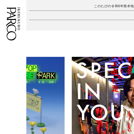
このたびの令和8年熊本
フロアガイド
ENGLISH
施設案内・アクセス
繁体字
イベント・ポップアップ
簡体字
ニュース
한국어
レストラン・カフェ
ภาษาไทย
TAX FREE
日本語