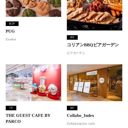
B2F
PUG
RF
Cookie
コリアンBBQビアガーデン
ビアガーデン
7F
8F
THE GUEST CAFE BY
Collabo_Index
PARCO
Collaboration cafe