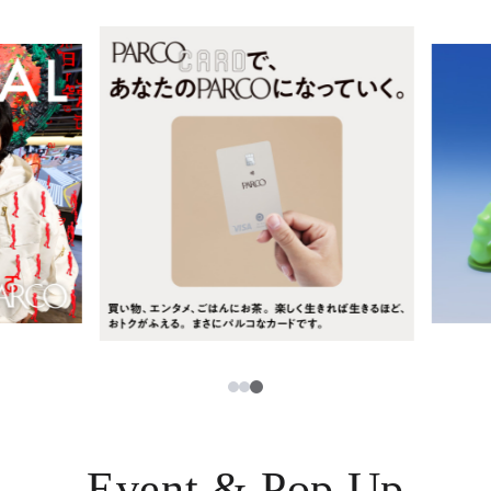
レストラン・カフェ
ภาษาไทย
TAX FREE
日本語
PARCOメンバーズ
JP
3
1
2
Event & Pop Up