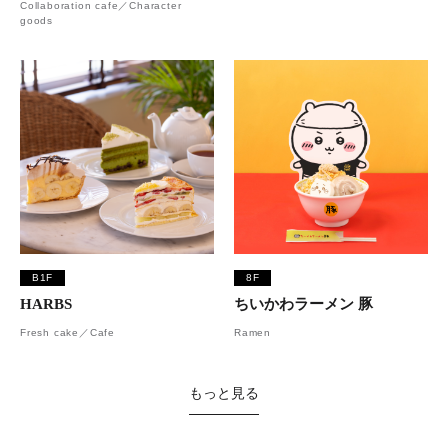
Collaboration cafe／Character
goods
B1F
8F
HARBS
ちいかわラーメン 豚
Fresh cake／Cafe
Ramen
もっと見る