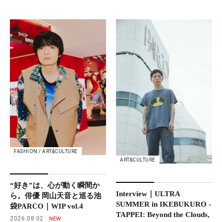
FASHION / ART&CULTURE
ART&CULTURE
“好き”は、心が動く瞬間か
Interview｜ULTRA
ら。俳優 岡山天音と巡る池
SUMMER in IKEBUKURO -
袋PARCO｜WIP vol.4
TAPPEI: Beyond the Clouds,
2026.08.02