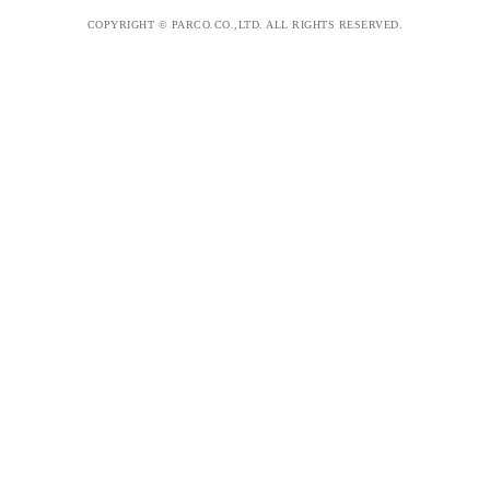
COPYRIGHT © PARCO.CO.,LTD. ALL RIGHTS RESERVED.