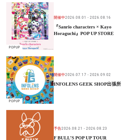
開催中
2026.08.01
2026.08.16
『Sanrio characters × Kayo
Horaguchi』POP UP STORE
POPUP
開催中
2026.07.17
2026.09.02
INFOLENS GEEK SHOP出張所
POPUP
予告
2026.08.21
2026.08.23
F BULL’S POP UP TOUR