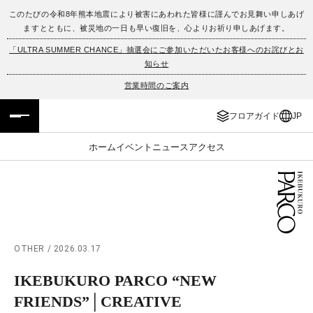
このたびの令和8年熊本地震により被害にあわれた皆様に謹んでお見舞い申しあげ
ますとともに、被災地の一日も早い復旧を、心よりお祈り申しあげます。
フロアガイド
ENGLISH
「ULTRA SUMMER CHANCE」抽選会にご参加いただいたお客様へのお詫びとお
知らせ
施設案内・アクセス
繁体字
営業時間のご案内
イベント・ポップアップ
簡体字
フロアガイド
JP
ニュース
한국어
ホーム
イベント
ニュース
アクセス
レストラン・カフェ
ภาษาไทย
TAX FREE
日本語
OTHER / 2026.03.17
PARCOメンバーズ
IKEBUKURO PARCO “NEW
JP
FRIENDS”│CREATIVE