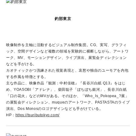
釣部東京
映像制作を主軸に活動するビジュアル制作集団。CG、実写、グラフィ
ック、空間デザインなど複数の領域を実験的に横断しながら、アートワ
ーク、MV、モーションデザイン、ライブ演出、展覧会ディレクション
などを手がける。
カオティックかつ洗練された視覚表現と、哀愁や独自のユーモアを内包
する作風を特徴とする。
主な作品に、映像作品『観測：中村佳穂』『長谷川白紙 Q13』をはじ
め、YOASOBI「アドレナ」、柴田聡子「ぼちぼち銀河」、長谷川白紙
「口の花火」などのMVがある。そのほか、「Who_Is_Pokopea_?展」
の展覧会ディレクション、muqueのアートワーク、PASTASTAのライブ
演出、Dos Monosのロゴデザインなども手がけている。
HP：
https://tsuributokyo.com/