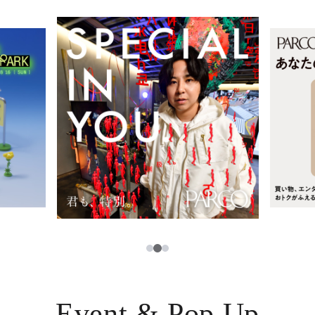
レストラン・カフェ
ภาษาไทย
TAX FREE
日本語
PARCOメンバーズ
JP
2
1
3
Event & Pop Up