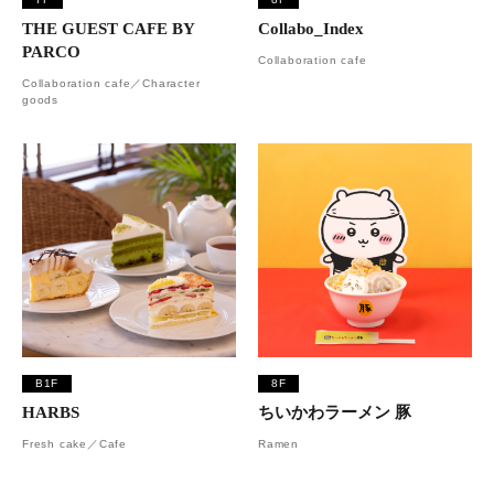
THE GUEST CAFE BY
Collabo_Index
PARCO
Collaboration cafe
Collaboration cafe／Character
goods
B1F
8F
HARBS
ちいかわラーメン 豚
Fresh cake／Cafe
Ramen