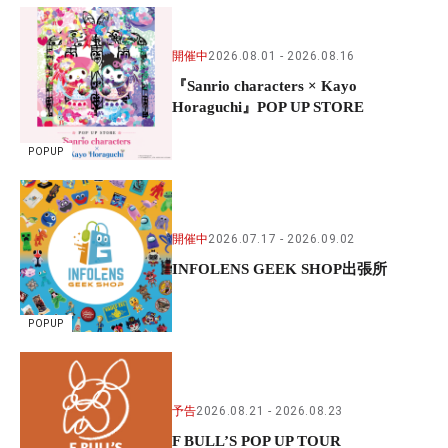
開催中
2026.08.01
2026.08.16
『Sanrio characters × Kayo
Horaguchi』POP UP STORE
POPUP
開催中
2026.07.17
2026.09.02
INFOLENS GEEK SHOP出張所
POPUP
予告
2026.08.21
2026.08.23
F BULL’S POP UP TOUR