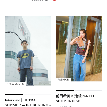
FASHION
ART&CULTURE
前田希美 × 池袋PARCO｜
Interview｜ULTRA
SHOP CRUISE
SUMMER in IKEBUKURO -
2026.05.25