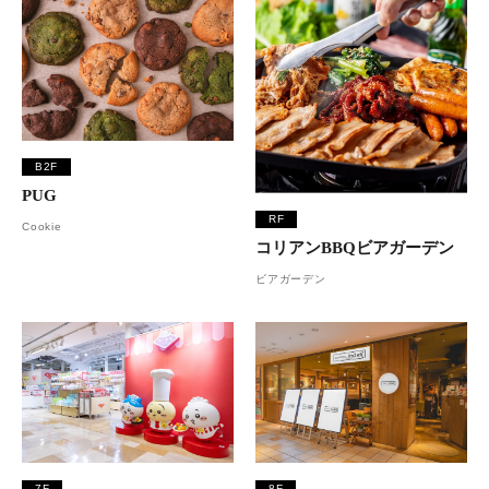
B2F
PUG
RF
Cookie
コリアンBBQビアガーデン
ビアガーデン
7F
8F