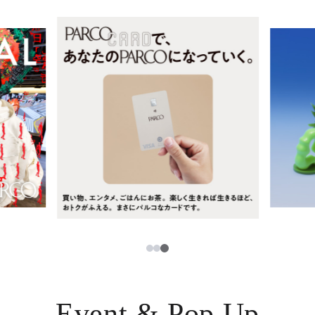
レストラン・カフェ
ภาษาไทย
TAX FREE
日本語
PARCOメンバーズ
JP
3
1
2
Event & Pop Up