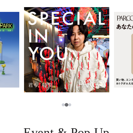
レストラン・カフェ
ภาษาไทย
TAX FREE
日本語
PARCOメンバーズ
JP
2
1
3
Event & Pop Up