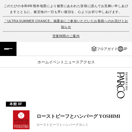
このたびの令和8年熊本地震により被害にあわれた皆様に謹んでお見舞い申しあげ
ますとともに、被災地の一日も早い復旧を、心よりお祈り申しあげます。
フロアガイド
ENGLISH
「ULTRA SUMMER CHANCE」抽選会にご参加いただいたお客様へのお詫びとお
知らせ
施設案内・アクセス
繁体字
営業時間のご案内
イベント・ポップアップ
簡体字
フロアガイド
JP
ニュース
한국어
ホーム
イベント
ニュース
アクセス
レストラン・カフェ
ภาษาไทย
TAX FREE
日本語
本館 8F
PARCOメンバーズ
ローストビーフとハンバーグ YOSHIMI
JP
ローストビーフトハンバーグヨシミ