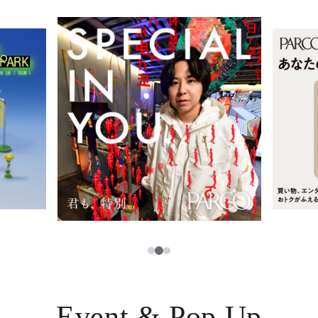
レストラン・カフェ
ภาษาไทย
TAX FREE
日本語
PARCOメンバーズ
JP
2
1
3
Event & Pop Up