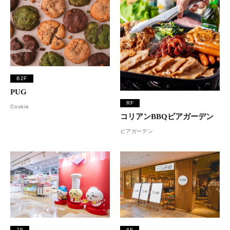
B2F
PUG
RF
Cookie
コリアンBBQビアガーデン
ビアガーデン
7F
8F