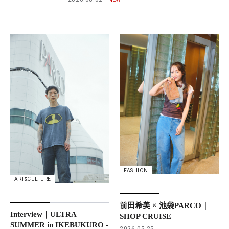
FASHION
ART&CULTURE
前田希美 × 池袋PARCO｜
Interview｜ULTRA
SHOP CRUISE
SUMMER in IKEBUKURO -
2026.05.25