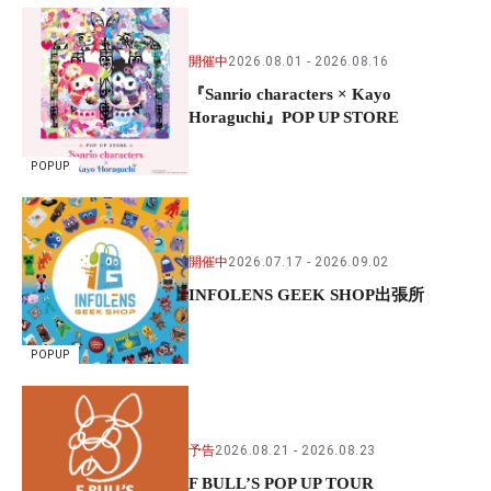
開催中
2026.08.01
2026.08.16
『Sanrio characters × Kayo
Horaguchi』POP UP STORE
POPUP
開催中
2026.07.17
2026.09.02
INFOLENS GEEK SHOP出張所
POPUP
予告
2026.08.21
2026.08.23
F BULL’S POP UP TOUR