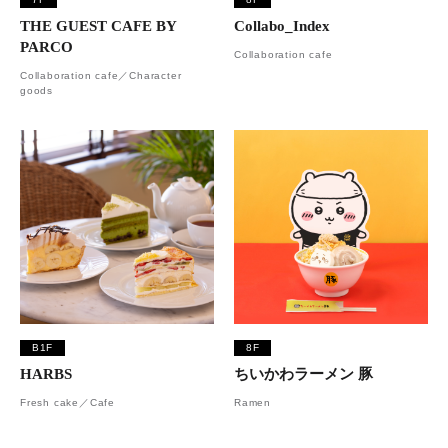
THE GUEST CAFE BY
Collabo_Index
PARCO
Collaboration cafe
Collaboration cafe／Character
goods
B1F
8F
HARBS
ちいかわラーメン 豚
Fresh cake／Cafe
Ramen