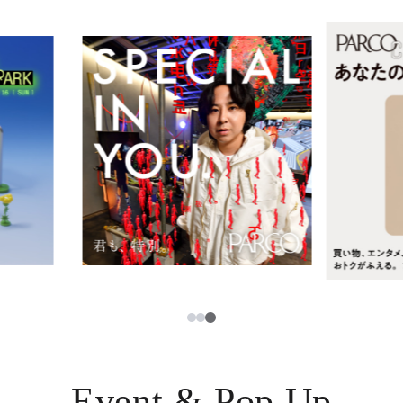
レストラン・カフェ
ภาษาไทย
TAX FREE
日本語
PARCOメンバーズ
JP
3
1
2
Event & Pop Up