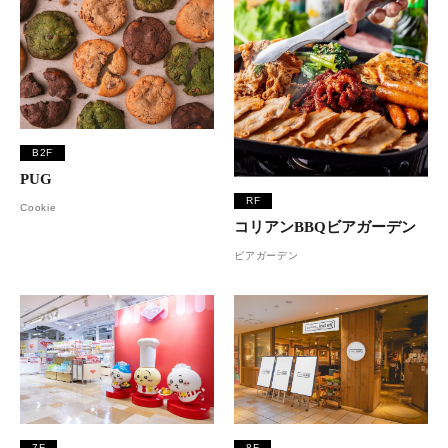
B2F
PUG
RF
Cookie
コリアンBBQビアガーデン
ビアガーデン
7F
8F