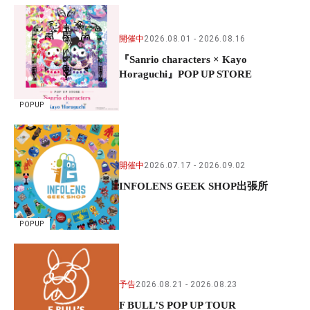
開催中
2026.08.01
2026.08.16
『Sanrio characters × Kayo
Horaguchi』POP UP STORE
POPUP
開催中
2026.07.17
2026.09.02
INFOLENS GEEK SHOP出張所
POPUP
予告
2026.08.21
2026.08.23
F BULL’S POP UP TOUR