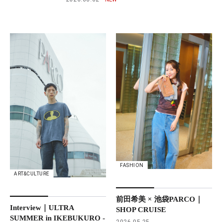
FASHION
ART&CULTURE
前田希美 × 池袋PARCO｜
Interview｜ULTRA
SHOP CRUISE
SUMMER in IKEBUKURO -
2026.05.25