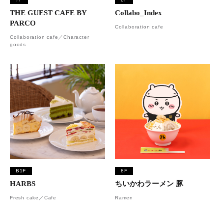
THE GUEST CAFE BY
Collabo_Index
PARCO
Collaboration cafe
Collaboration cafe／Character
goods
B1F
8F
HARBS
ちいかわラーメン 豚
Fresh cake／Cafe
Ramen