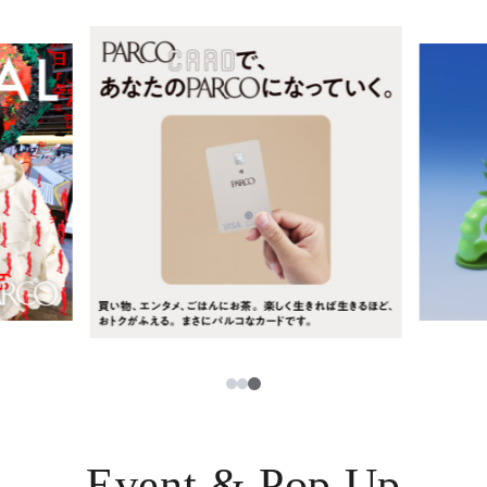
レストラン・カフェ
ภาษาไทย
TAX FREE
日本語
PARCOメンバーズ
JP
3
1
2
Event & Pop Up