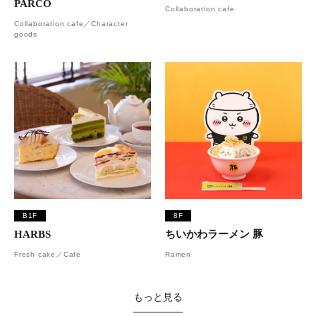
PARCO
Collaboration cafe
Collaboration cafe／Character
goods
B1F
8F
HARBS
ちいかわラーメン 豚
Fresh cake／Cafe
Ramen
もっと見る