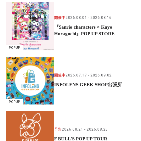
開催中
2026.08.01
2026.08.16
『Sanrio characters × Kayo
Horaguchi』POP UP STORE
POPUP
開催中
2026.07.17
2026.09.02
INFOLENS GEEK SHOP出張所
POPUP
予告
2026.08.21
2026.08.23
F BULL’S POP UP TOUR