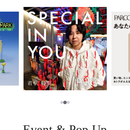
レストラン・カフェ
ภาษาไทย
TAX FREE
日本語
PARCOメンバーズ
JP
3
1
2
Event & Pop Up