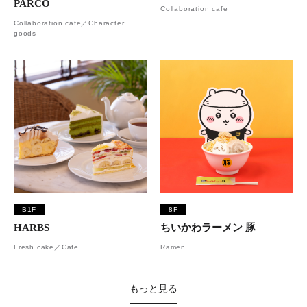
PARCO
Collaboration cafe
Collaboration cafe／Character
goods
B1F
8F
HARBS
ちいかわラーメン 豚
Fresh cake／Cafe
Ramen
もっと見る