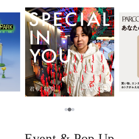
レストラン・カフェ
ภาษาไทย
TAX FREE
日本語
PARCOメンバーズ
JP
3
1
2
Event & Pop Up