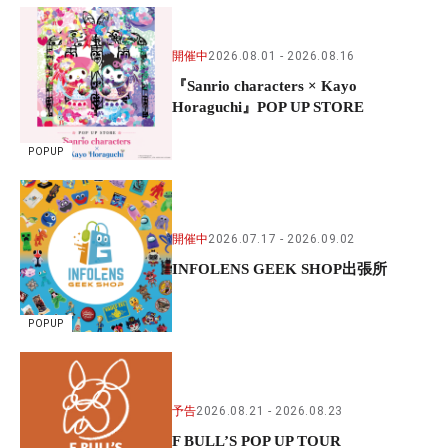
開催中
2026.08.01
2026.08.16
『Sanrio characters × Kayo
Horaguchi』POP UP STORE
POPUP
開催中
2026.07.17
2026.09.02
INFOLENS GEEK SHOP出張所
POPUP
予告
2026.08.21
2026.08.23
F BULL’S POP UP TOUR