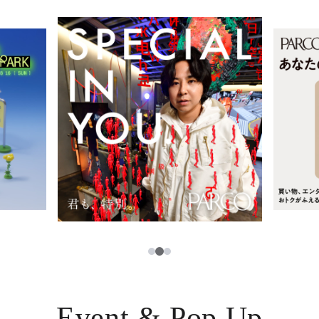
レストラン・カフェ
ภาษาไทย
TAX FREE
日本語
PARCOメンバーズ
JP
2
1
3
Event & Pop Up