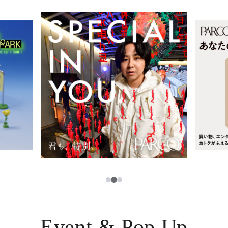
レストラン・カフェ
ภาษาไทย
TAX FREE
日本語
PARCOメンバーズ
JP
2
1
3
Event & Pop Up