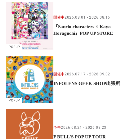
開催中
2026.08.01
2026.08.16
『Sanrio characters × Kayo
Horaguchi』POP UP STORE
POPUP
開催中
2026.07.17
2026.09.02
INFOLENS GEEK SHOP出張所
POPUP
予告
2026.08.21
2026.08.23
F BULL’S POP UP TOUR