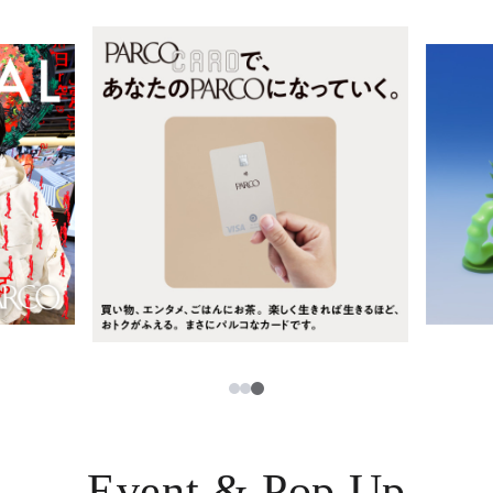
レストラン・カフェ
ภาษาไทย
TAX FREE
日本語
PARCOメンバーズ
JP
3
1
2
Event & Pop Up