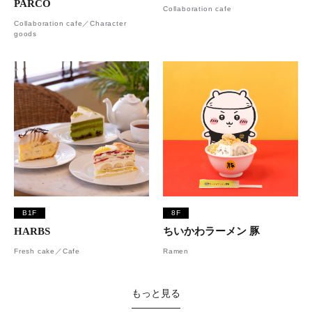
PARCO
Collaboration cafe
Collaboration cafe／Character
goods
B1F
8F
HARBS
ちいかわラーメン 豚
Fresh cake／Cafe
Ramen
もっと見る