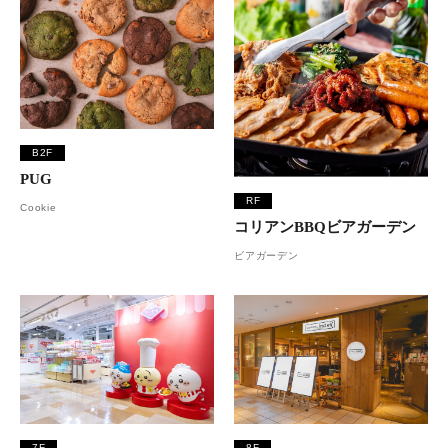
B2F
PUG
RF
Cookie
コリアンBBQビアガーデン
ビアガーデン
7F
8F