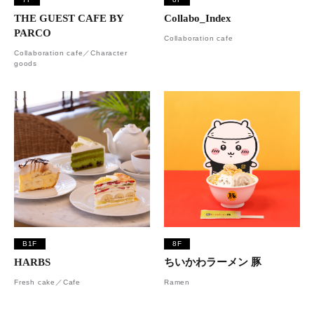
THE GUEST CAFE BY
Collabo_Index
PARCO
Collaboration cafe
Collaboration cafe／Character
goods
B1F
8F
HARBS
ちいかわラーメン 豚
Fresh cake／Cafe
Ramen