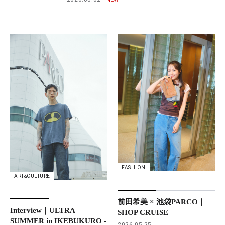
FASHION
ART&CULTURE
前田希美 × 池袋PARCO｜
Interview｜ULTRA
SHOP CRUISE
SUMMER in IKEBUKURO -
2026.05.25