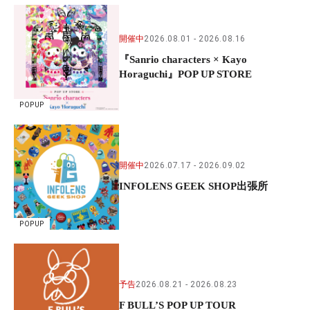
開催中
2026.08.01
2026.08.16
『Sanrio characters × Kayo
Horaguchi』POP UP STORE
POPUP
開催中
2026.07.17
2026.09.02
INFOLENS GEEK SHOP出張所
POPUP
予告
2026.08.21
2026.08.23
F BULL’S POP UP TOUR