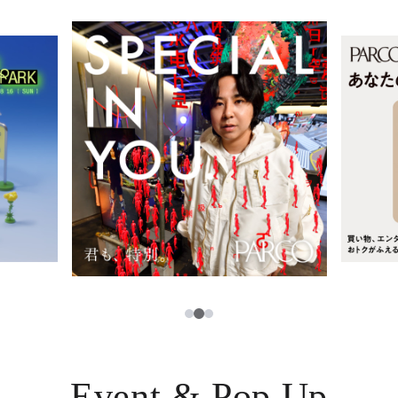
レストラン・カフェ
ภาษาไทย
TAX FREE
日本語
PARCOメンバーズ
JP
3
1
2
Event & Pop Up