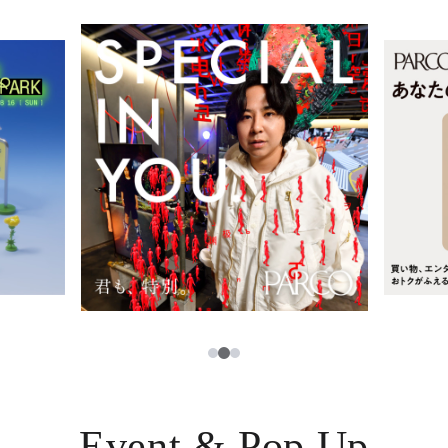
レストラン・カフェ
ภาษาไทย
TAX FREE
日本語
PARCOメンバーズ
JP
2
1
3
Event & Pop Up