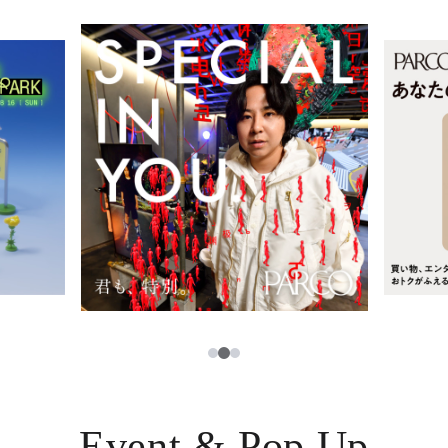
レストラン・カフェ
ภาษาไทย
TAX FREE
日本語
PARCOメンバーズ
JP
2
1
3
Event & Pop Up