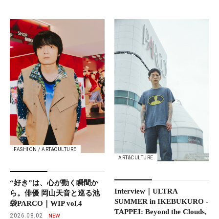
FASHION / ART&CULTURE
ART&CULTURE
“好き”は、心が動く瞬間か
Interview｜ULTRA
ら。俳優 岡山天音と巡る池
SUMMER in IKEBUKURO -
袋PARCO｜WIP vol.4
TAPPEI: Beyond the Clouds,
2026.08.02