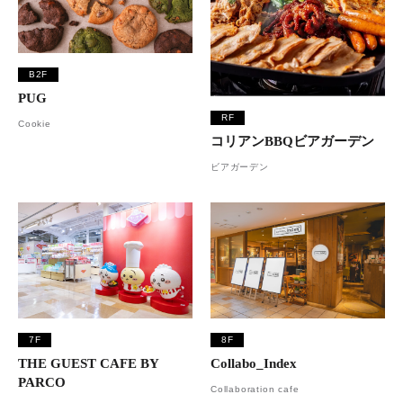
B2F
PUG
RF
Cookie
コリアンBBQビアガーデン
ビアガーデン
7F
8F
THE GUEST CAFE BY
Collabo_Index
PARCO
Collaboration cafe