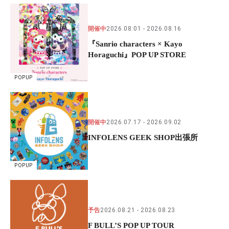
開催中
2026.08.01
2026.08.16
『Sanrio characters × Kayo
Horaguchi』POP UP STORE
POPUP
開催中
2026.07.17
2026.09.02
INFOLENS GEEK SHOP出張所
POPUP
予告
2026.08.21
2026.08.23
F BULL’S POP UP TOUR