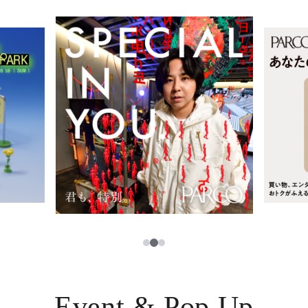
レストラン・カフェ
ภาษาไทย
TAX FREE
日本語
PARCOメンバーズ
JP
3
1
2
Event & Pop Up