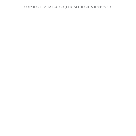
COPYRIGHT © PARCO.CO.,LTD. ALL RIGHTS RESERVED.