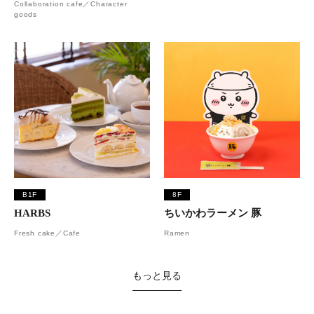
Collaboration cafe／Character
goods
B1F
8F
HARBS
ちいかわラーメン 豚
Fresh cake／Cafe
Ramen
もっと見る