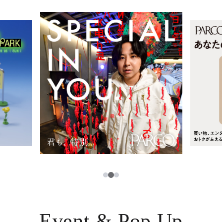
レストラン・カフェ
ภาษาไทย
TAX FREE
日本語
PARCOメンバーズ
JP
2
1
3
Event & Pop Up