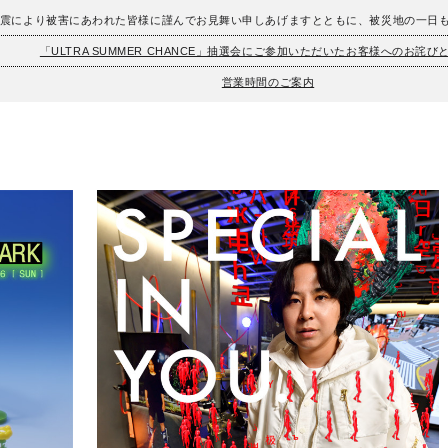
地震により被害にあわれた皆様に謹んでお見舞い申しあげますとともに、被災地の一日
「ULTRA SUMMER CHANCE」抽選会にご参加いただいたお客様へのお詫び
営業時間のご案内