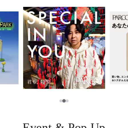
レストラン・カフェ
ภาษาไทย
TAX FREE
日本語
PARCOメンバーズ
JP
3
1
2
Event & Pop Up