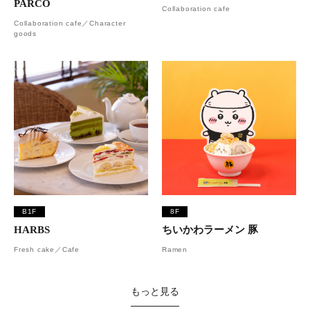
PARCO
Collaboration cafe
Collaboration cafe／Character
goods
B1F
8F
HARBS
ちいかわラーメン 豚
Fresh cake／Cafe
Ramen
もっと見る