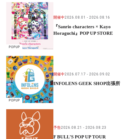
開催中
2026.08.01
2026.08.16
『Sanrio characters × Kayo
Horaguchi』POP UP STORE
POPUP
開催中
2026.07.17
2026.09.02
INFOLENS GEEK SHOP出張所
POPUP
予告
2026.08.21
2026.08.23
F BULL’S POP UP TOUR