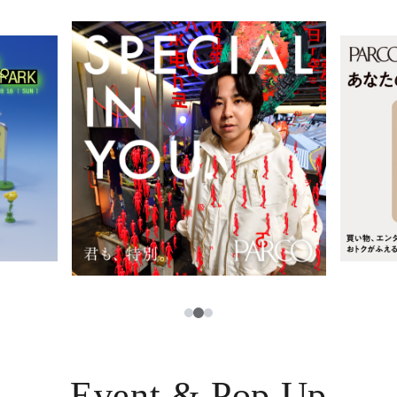
レストラン・カフェ
ภาษาไทย
TAX FREE
日本語
PARCOメンバーズ
JP
2
1
3
Event & Pop Up