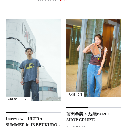
FASHION
ART&CULTURE
前田希美 × 池袋PARCO｜
Interview｜ULTRA
SHOP CRUISE
SUMMER in IKEBUKURO -
2026.05.25