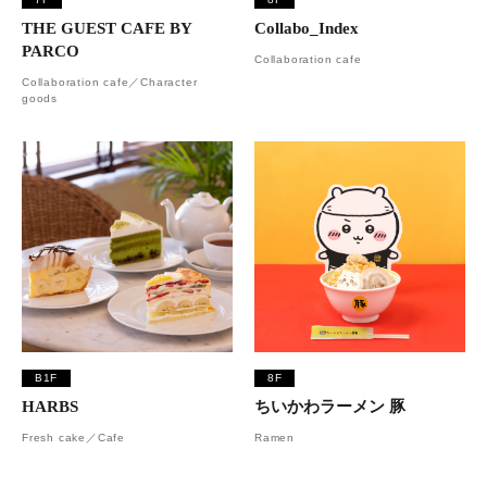
THE GUEST CAFE BY
Collabo_Index
PARCO
Collaboration cafe
Collaboration cafe／Character
goods
B1F
8F
HARBS
ちいかわラーメン 豚
Fresh cake／Cafe
Ramen