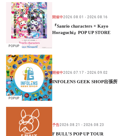
開催中
2026.08.01
2026.08.16
『Sanrio characters × Kayo
Horaguchi』POP UP STORE
POPUP
開催中
2026.07.17
2026.09.02
INFOLENS GEEK SHOP出張所
POPUP
予告
2026.08.21
2026.08.23
F BULL’S POP UP TOUR