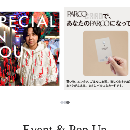
レストラン・カフェ
ภาษาไทย
TAX FREE
日本語
PARCOメンバーズ
JP
3
1
2
Event & Pop Up