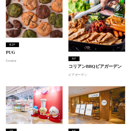
B2F
PUG
RF
Cookie
コリアンBBQビアガーデン
ビアガーデン
7F
8F