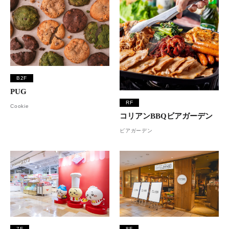
B2F
PUG
RF
Cookie
コリアンBBQビアガーデン
ビアガーデン
7F
8F