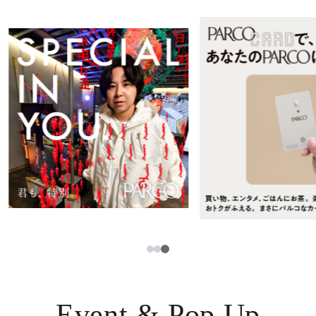
レストラン・カフェ
ภาษาไทย
TAX FREE
日本語
PARCOメンバーズ
JP
3
1
2
Event & Pop Up