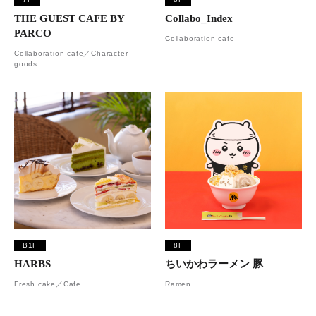
THE GUEST CAFE BY
Collabo_Index
PARCO
Collaboration cafe
Collaboration cafe／Character
goods
B1F
8F
HARBS
ちいかわラーメン 豚
Fresh cake／Cafe
Ramen