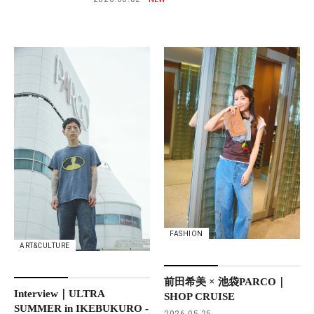
FASHION
ART&CULTURE
前田希美 × 池袋PARCO｜
Interview｜ULTRA
SHOP CRUISE
SUMMER in IKEBUKURO -
2026.05.25