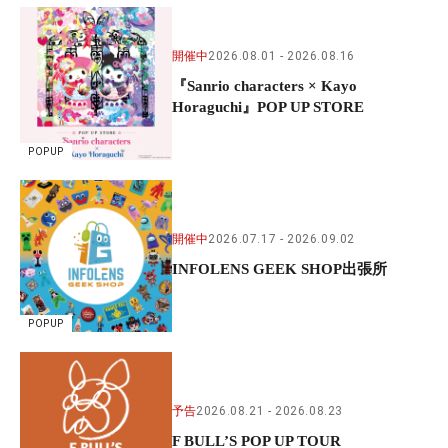
開催中
2026.08.01
2026.08.16
『Sanrio characters × Kayo
Horaguchi』POP UP STORE
POPUP
開催中
2026.07.17
2026.09.02
INFOLENS GEEK SHOP出張所
POPUP
予告
2026.08.21
2026.08.23
F BULL’S POP UP TOUR