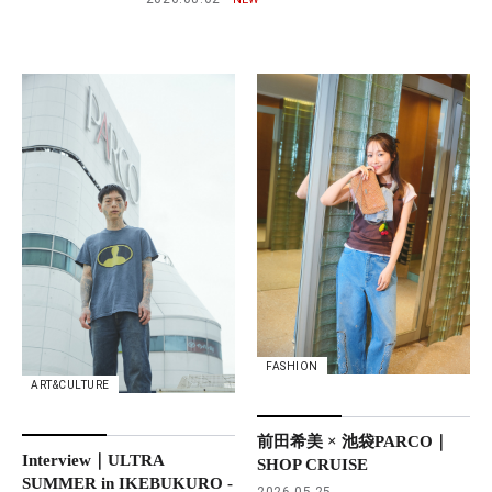
FASHION
ART&CULTURE
前田希美 × 池袋PARCO｜
Interview｜ULTRA
SHOP CRUISE
SUMMER in IKEBUKURO -
2026.05.25