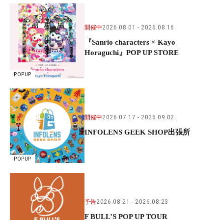
開催中
2026.08.01
2026.08.16
『Sanrio characters × Kayo
Horaguchi』POP UP STORE
POPUP
開催中
2026.07.17
2026.09.02
INFOLENS GEEK SHOP出張所
POPUP
予告
2026.08.21
2026.08.23
F BULL’S POP UP TOUR