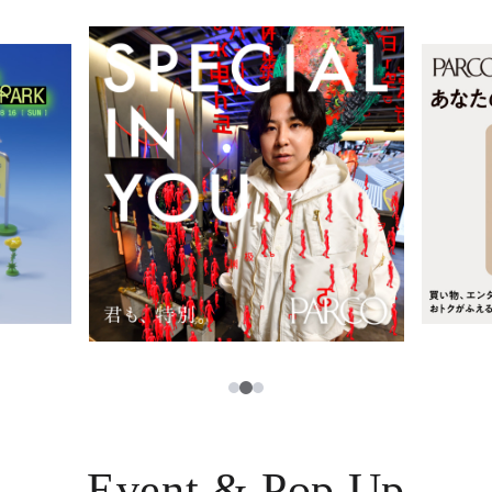
レストラン・カフェ
ภาษาไทย
TAX FREE
日本語
PARCOメンバーズ
JP
3
1
2
Event & Pop Up