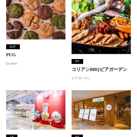
B2F
PUG
RF
Cookie
コリアンBBQビアガーデン
ビアガーデン
7F
8F