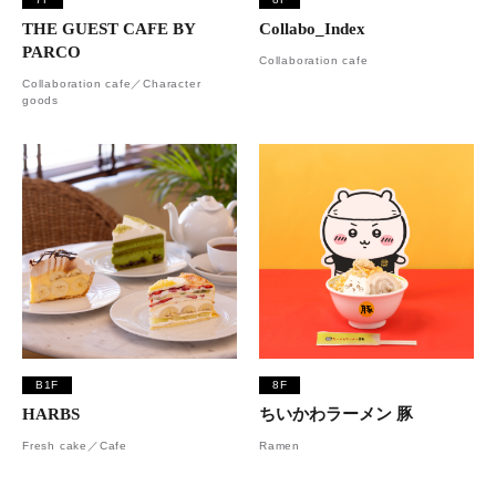
THE GUEST CAFE BY
Collabo_Index
PARCO
Collaboration cafe
Collaboration cafe／Character
goods
B1F
8F
HARBS
ちいかわラーメン 豚
Fresh cake／Cafe
Ramen