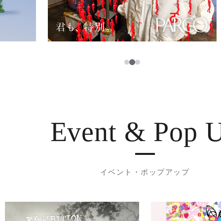
2
1
3
Event & Pop 
イベント・ポップアップ