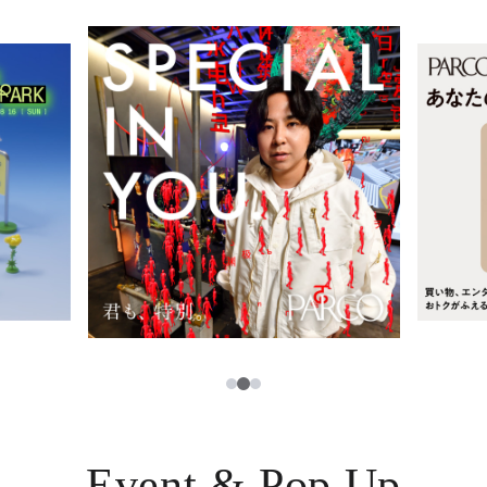
レストラン・カフェ
ภาษาไทย
TAX FREE
日本語
PARCOメンバーズ
JP
2
1
3
Event & Pop Up