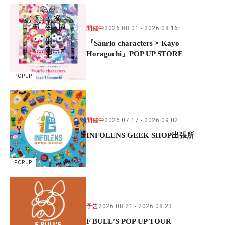
開催中
2026.08.01
2026.08.16
『Sanrio characters × Kayo
Horaguchi』POP UP STORE
POPUP
開催中
2026.07.17
2026.09.02
INFOLENS GEEK SHOP出張所
POPUP
予告
2026.08.21
2026.08.23
F BULL’S POP UP TOUR