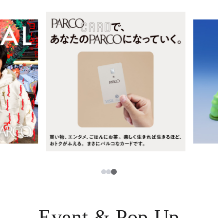
レストラン・カフェ
ภาษาไทย
TAX FREE
日本語
PARCOメンバーズ
JP
3
1
2
Event & Pop Up