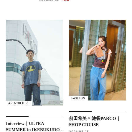
FASHION
ART&CULTURE
前田希美 × 池袋PARCO｜
Interview｜ULTRA
SHOP CRUISE
SUMMER in IKEBUKURO -
2026.05.25