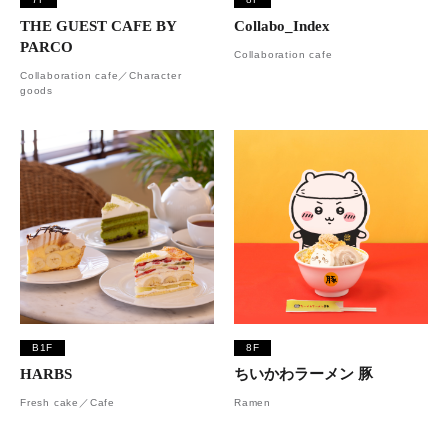
THE GUEST CAFE BY
Collabo_Index
PARCO
Collaboration cafe
Collaboration cafe／Character
goods
B1F
8F
HARBS
ちいかわラーメン 豚
Fresh cake／Cafe
Ramen