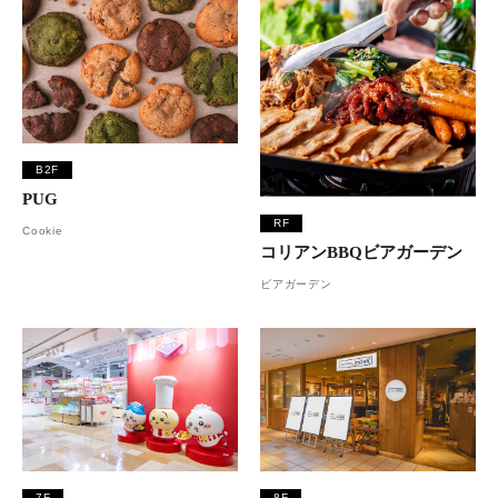
B2F
PUG
RF
Cookie
コリアンBBQビアガーデン
ビアガーデン
7F
8F