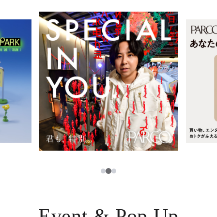
レストラン・カフェ
ภาษาไทย
TAX FREE
日本語
PARCOメンバーズ
JP
3
1
2
Event & Pop Up