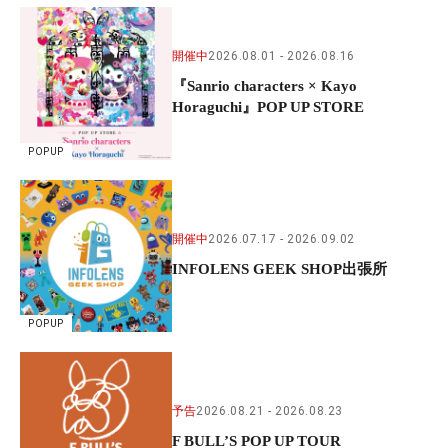
開催中
2026.08.01
2026.08.16
『Sanrio characters × Kayo
Horaguchi』POP UP STORE
POPUP
開催中
2026.07.17
2026.09.02
INFOLENS GEEK SHOP出張所
POPUP
予告
2026.08.21
2026.08.23
F BULL’S POP UP TOUR