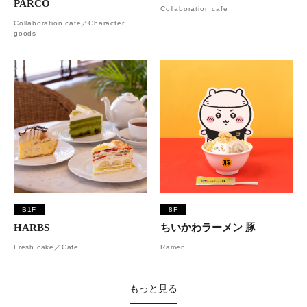
PARCO
Collaboration cafe
Collaboration cafe／Character
goods
B1F
8F
HARBS
ちいかわラーメン 豚
Fresh cake／Cafe
Ramen
もっと見る