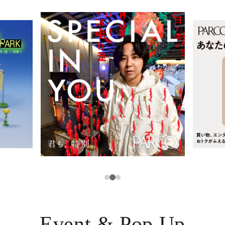
レストラン・カフェ
ภาษาไทย
TAX FREE
日本語
PARCOメンバーズ
JP
2
1
3
Event & Pop Up