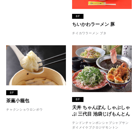
8F
ちいかわラーメン 豚
チイカワラーメン ブタ
8F
8F
茶薫小籠包
天丼 ちゃんぽん しゃぶしゃ
チャクンショウロンポウ
ぶ 三代目 池袋じげもんとん
テンドンチャンポンシャブシャブサン
ダイメイケブクロジゲモントン