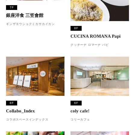
7F
銀座洋食 三笠會館
ギンザヨウショクミカサカイカン
8F
CUCINA ROMANA Papi
クッチーナ ロマーナ パピ
8F
6F
Collabo_Index
coly cafe!
コラボスペースインデックス
コリーカフェ