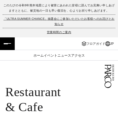
このたびの令和8年熊本地震により被害にあわれた皆様に謹んでお見舞い申しあげ
ますとともに、被災地の一日も早い復旧を、心よりお祈り申しあげます。
フロアガイド
ENGLISH
「ULTRA SUMMER CHANCE」抽選会にご参加いただいたお客様へのお詫びとお
知らせ
施設案内・アクセス
繁体字
営業時間のご案内
イベント・ポップアップ
簡体字
フロアガイド
JP
ニュース
한국어
ホーム
イベント
ニュース
アクセス
レストラン・カフェ
ภาษาไทย
TAX FREE
日本語
Restaurant
PARCOメンバーズ
& Cafe
JP