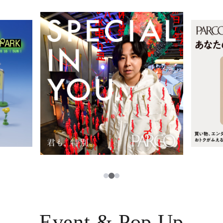
レストラン・カフェ
ภาษาไทย
TAX FREE
日本語
PARCOメンバーズ
JP
3
1
2
Event & Pop Up