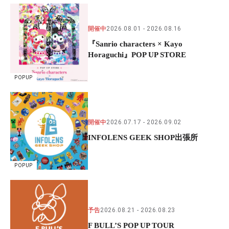
開催中
2026.08.01
2026.08.16
『Sanrio characters × Kayo
Horaguchi』POP UP STORE
POPUP
開催中
2026.07.17
2026.09.02
INFOLENS GEEK SHOP出張所
POPUP
予告
2026.08.21
2026.08.23
F BULL’S POP UP TOUR