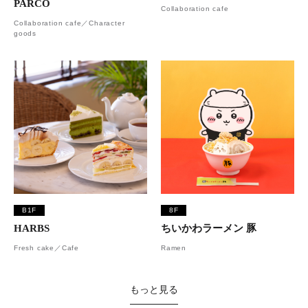
PARCO
Collaboration cafe
Collaboration cafe／Character
goods
B1F
8F
HARBS
ちいかわラーメン 豚
Fresh cake／Cafe
Ramen
もっと見る