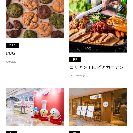
B2F
PUG
RF
Cookie
コリアンBBQビアガーデン
ビアガーデン
7F
8F