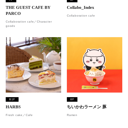
THE GUEST CAFE BY
Collabo_Index
PARCO
Collaboration cafe
Collaboration cafe／Character
goods
B1F
8F
HARBS
ちいかわラーメン 豚
Fresh cake／Cafe
Ramen