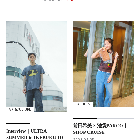
FASHION
ART&CULTURE
前田希美 × 池袋PARCO｜
Interview｜ULTRA
SHOP CRUISE
SUMMER in IKEBUKURO -
2026.05.25