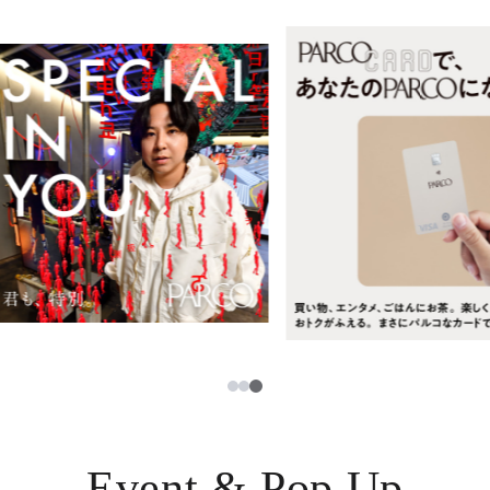
レストラン・カフェ
ภาษาไทย
TAX FREE
日本語
PARCOメンバーズ
JP
3
1
2
Event & Pop Up