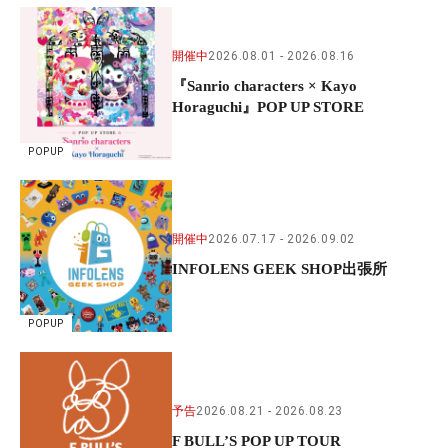
開催中
2026.08.01
2026.08.16
『Sanrio characters × Kayo
Horaguchi』POP UP STORE
POPUP
開催中
2026.07.17
2026.09.02
INFOLENS GEEK SHOP出張所
POPUP
予告
2026.08.21
2026.08.23
F BULL’S POP UP TOUR