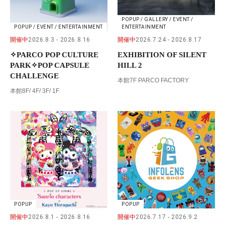
POPUP / GALLERY / EVENT /
POPUP / EVENT / ENTERTAINMENT
ENTERTAINMENT
開催中
2026.8.3
2026.8.16
開催中
2026.7.24
2026.8.17
✧PARCO POP CULTURE
EXHIBITION OF SILENT
PARK✧POP CAPSULE
HILL 2
CHALLENGE
本館7F PARCO FACTORY
本館8F/ 4F/ 3F/ 1F
POPUP
POPUP
開催中
2026.8.1
2026.8.16
開催中
2026.7.17
2026.9.2