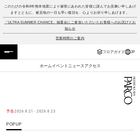
このたびの令和8年熊本地震により被害にあわれた皆様に謹んでお見舞い申しあげ
ますとともに、被災地の一日も早い復旧を、心よりお祈り申しあげます。
フロアガイド
ENGLISH
「ULTRA SUMMER CHANCE」抽選会にご参加いただいたお客様へのお詫びとお
知らせ
施設案内・アクセス
繁体字
営業時間のご案内
イベント・ポップアップ
簡体字
フロアガイド
JP
ニュース
한국어
ホーム
イベント
ニュース
アクセス
レストラン・カフェ
ภาษาไทย
TAX FREE
日本語
予告
2026.8.21 - 2026.8.23
PARCOメンバーズ
POPUP
JP