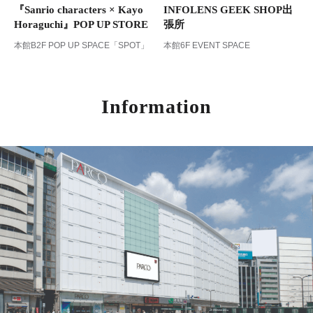
『Sanrio characters × Kayo
INFOLENS GEEK SHOP出
Horaguchi』POP UP STORE
張所
本館B2F POP UP SPACE「SPOT」
本館6F EVENT SPACE
Information