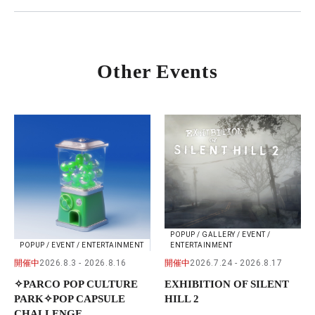
Other Events
POPUP / GALLERY / EVENT /
POPUP / EVENT / ENTERTAINMENT
ENTERTAINMENT
開催中
2026.8.3
2026.8.16
開催中
2026.7.24
2026.8.17
✧PARCO POP CULTURE
EXHIBITION OF SILENT
PARK✧POP CAPSULE
HILL 2
CHALLENGE