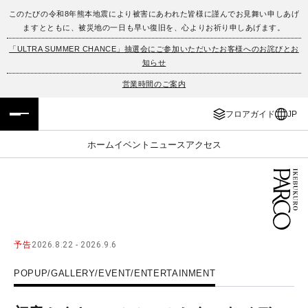
このたびの令和8年熊本地震により被害にあわれた皆様に謹んでお見舞い申しあげ
ますとともに、被災地の一日も早い復旧を、心よりお祈り申しあげます。
フロアガイド
ENGLISH
「ULTRA SUMMER CHANCE」抽選会にご参加いただいたお客様へのお詫びとお
知らせ
施設案内・アクセス
繁体字
営業時間のご案内
イベント・ポップアップ
簡体字
フロアガイド
JP
ニュース
한국어
ホーム
イベント
ニュース
アクセス
レストラン・カフェ
ภาษาไทย
TAX FREE
日本語
予告
2026.8.22 - 2026.9.6
PARCOメンバーズ
POPUP/GALLERY/EVENT/ENTERTAINMENT
JP