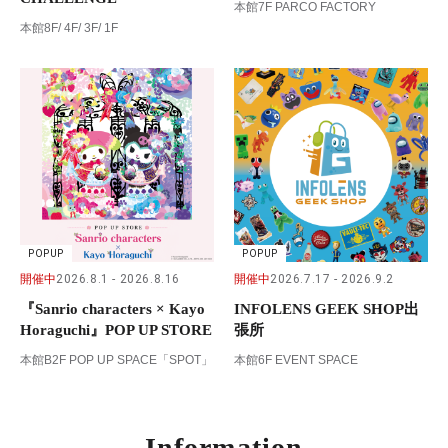
本館7F PARCO FACTORY
本館8F/ 4F/ 3F/ 1F
POPUP
POPUP
開催中
2026.8.1
2026.8.16
開催中
2026.7.17
2026.9.2
『Sanrio characters × Kayo
INFOLENS GEEK SHOP出
Horaguchi』POP UP STORE
張所
本館B2F POP UP SPACE「SPOT」
本館6F EVENT SPACE
Information