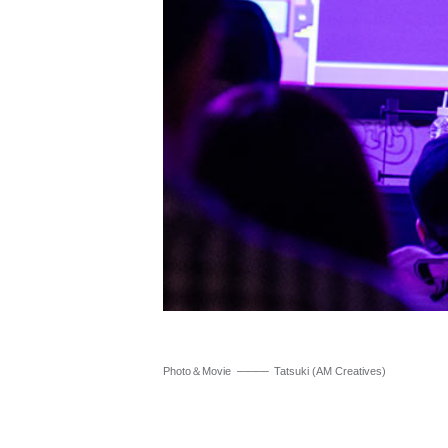
Photo＆Movie
Tatsuki (AM Creatives)