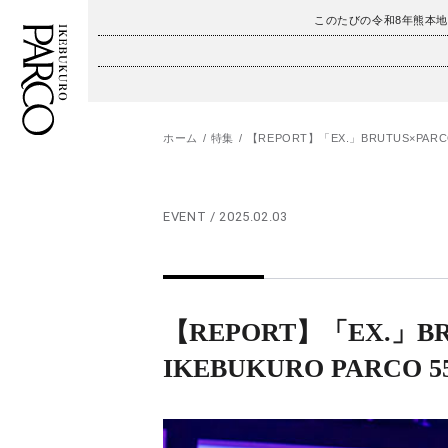
このたびの令和8年熊本
ホーム
特集
【REPORT】「EX.」BRUTUS×PARCO 
フロアガイド
ENGLISH
施設案内・アクセス
繁体字
EVENT / 2025.02.03
イベント・ポップアップ
簡体字
ニュース
한국어
【REPORT】「EX.」BRU
レストラン・カフェ
ภาษาไทย
IKEBUKURO PARCO 
TAX FREE
日本語