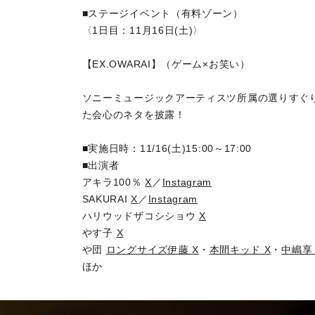
■ステージイベント（有料ゾーン）
〈1日目：11月16日(土)〉
【EX.OWARAI】（ゲーム×お笑い）
ソニーミュージックアーティスツ所属の選りすぐ
た会心のネタを披露！
■実施日時：11/16(土)15:00～17:00
■出演者
アキラ100％
X
／
Instagram
SAKURAI
X
／
Instagram
ハリウッドザコシショウ
X
やす子
X
や団
ロングサイズ伊藤 X
・
本間キッド X
・
中嶋享 
ほか