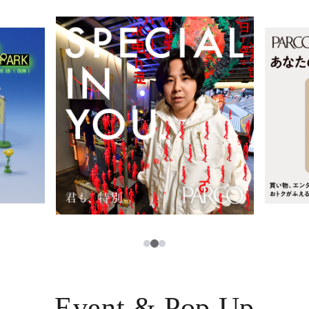
レストラン・カフェ
ภาษาไทย
TAX FREE
日本語
PARCOメンバーズ
JP
2
1
3
Event & Pop Up