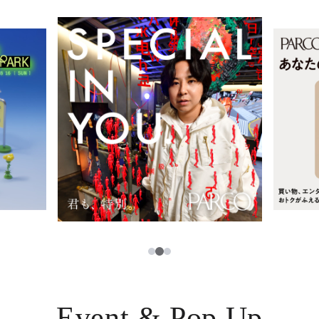
レストラン・カフェ
ภาษาไทย
TAX FREE
日本語
PARCOメンバーズ
JP
2
1
3
Event & Pop Up