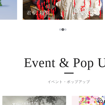
2
1
3
Event & Pop 
イベント・ポップアップ