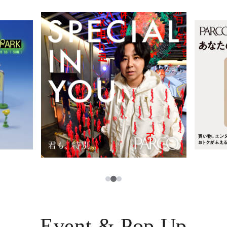
レストラン・カフェ
ภาษาไทย
TAX FREE
日本語
PARCOメンバーズ
JP
2
1
3
Event & Pop Up