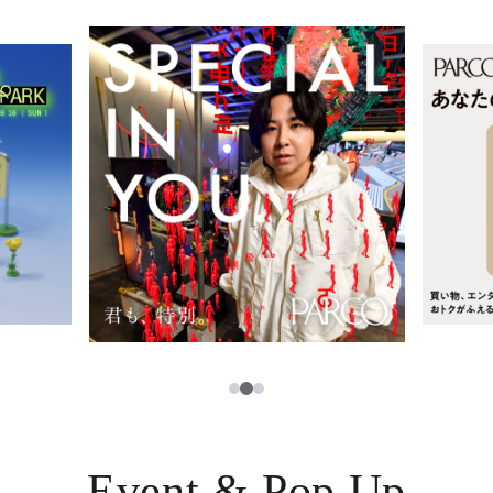
レストラン・カフェ
ภาษาไทย
TAX FREE
日本語
PARCOメンバーズ
JP
2
1
3
Event & Pop Up