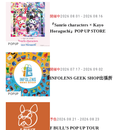
開催中
2026.08.01
2026.08.16
『Sanrio characters × Kayo
Horaguchi』POP UP STORE
POPUP
開催中
2026.07.17
2026.09.02
INFOLENS GEEK SHOP出張所
POPUP
予告
2026.08.21
2026.08.23
F BULL’S POP UP TOUR