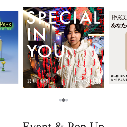
レストラン・カフェ
ภาษาไทย
TAX FREE
日本語
PARCOメンバーズ
JP
2
1
3
Event & Pop Up