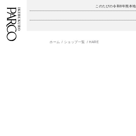
このたびの令和8年熊本
ホーム
ショップ一覧
HARE
フロアガイド
ENGLISH
施設案内・アクセス
繁体字
イベント・ポップアップ
簡体字
ニュース
한국어
レストラン・カフェ
ภาษาไทย
TAX FREE
日本語