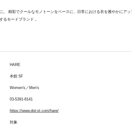
に。 精彩でクールなモノトーンをベースに、日常における衣を雅やかにアップ
するモードブランド 。
HARE
本館 5F
Women's／Men's
03-5391-8141
https://www.dot-st.com/hare/
対象