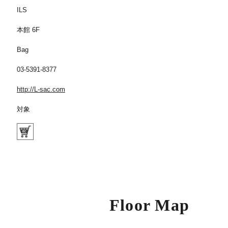
ILS
本館 6F
Bag
03-5391-8377
http://L-sac.com
対象
Floor Map