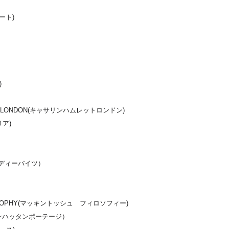
ート)
)
ETT LONDON(キャサリンハムレットロンドン)
リア)
イーディーバイツ）
ILOSOPHY(マッキントッシュ フィロソフィー)
ge（マンハッタンポーテージ）