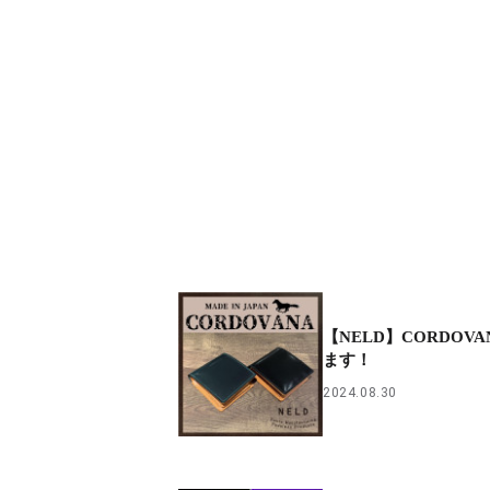
【NELD】CORDOV
ます！
2024.08.30