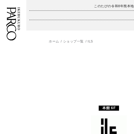
このたびの令和8年熊本
ホーム
ショップ一覧
ILS
フロアガイド
ENGLISH
施設案内・アクセス
繁体字
イベント・ポップアップ
簡体字
ニュース
한국어
レストラン・カフェ
ภาษาไทย
本館 6F
TAX FREE
日本語