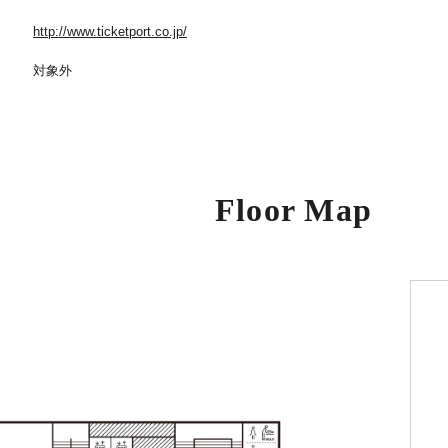
http://www.ticketport.co.jp/
対象外
Floor Map