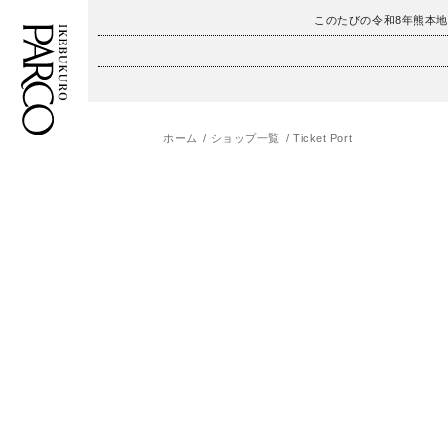
このたびの令和8年熊本
ホーム
ショップ一覧
Ticket Port
フロアガイド
ENGLISH
施設案内・アクセス
繁体字
イベント・ポップアップ
簡体字
ニュース
한국어
レストラン・カフェ
ภาษาไทย
TAX FREE
日本語