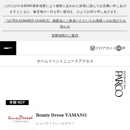
このたびの令和8年熊本地震により被害にあわれた皆様に謹んでお見舞い申しあげ
ますとともに、被災地の一日も早い復旧を、心よりお祈り申しあげます。
フロアガイド
ENGLISH
「ULTRA SUMMER CHANCE」抽選会にご参加いただいたお客様へのお詫びとお
知らせ
施設案内・アクセス
繁体字
営業時間のご案内
イベント・ポップアップ
簡体字
フロアガイド
JP
ニュース
한국어
ホーム
イベント
ニュース
アクセス
レストラン・カフェ
ภาษาไทย
TAX FREE
日本語
本館 M2F
PARCOメンバーズ
Beauty Dresse YAMANO
JP
ビューティドレッセヤマノ