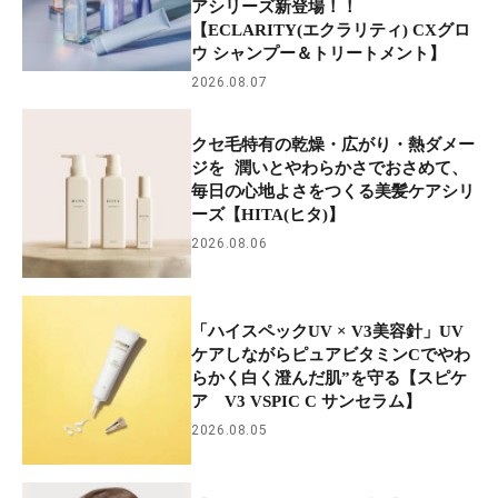
アシリーズ新登場！！
【ECLARITY(エクラリティ) CXグロ
ウ シャンプー＆トリートメント】
2026.08.07
クセ毛特有の乾燥・広がり・熱ダメー
ジを 潤いとやわらかさでおさめて、
毎日の心地よさをつくる美髪ケアシリ
ーズ【HITA(ヒタ)】
2026.08.06
「ハイスペックUV × V3美容針」UV
ケアしながらピュアビタミンCでやわ
らかく白く澄んだ肌”を守る【スピケ
ア V3 VSPIC C サンセラム】
2026.08.05