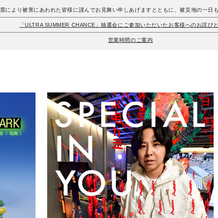
地震により被害にあわれた皆様に謹んでお見舞い申しあげますとともに、被災地の一日
「ULTRA SUMMER CHANCE」抽選会にご参加いただいたお客様へのお詫び
営業時間のご案内